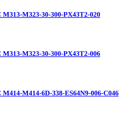
C M313-M323-30-300-PX43T2-020
C M313-M323-30-300-PX43T2-006
C M414-M414-6D-338-ES64N9-006-C046