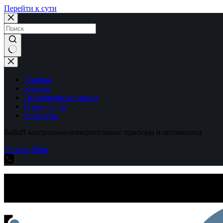
Перейти к сути
Ничего
не
найдено
Главная
Каталог
Выполненные заказы
О компании
Контакты
Balluff контрольно-измерительные приборы и автоматика
Explore Shop
Balluff контрольно-измерительные приборы и автоматика