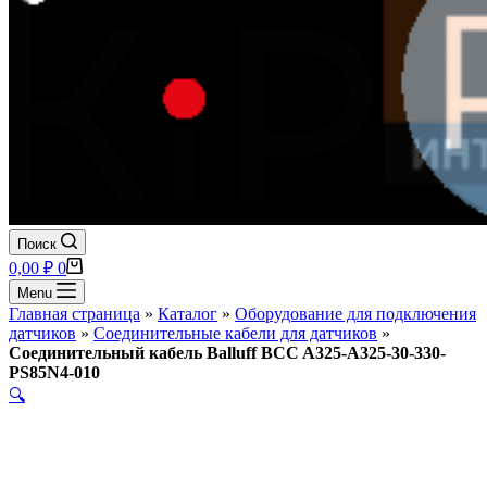
Поиск
Корзина
0,00
₽
0
Menu
Главная страница
»
Каталог
»
Оборудование для подключения
датчиков
»
Соединительные кабели для датчиков
»
Соединительный кабель Balluff BCC A325-A325-30-330-
PS85N4-010
🔍