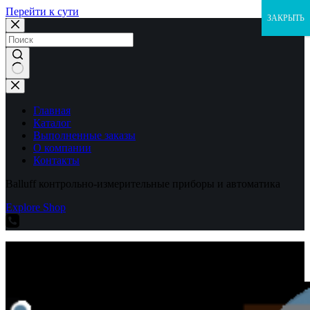
Перейти к сути
ЗАКРЫТЬ
Ничего
не
найдено
Главная
Каталог
Выполненные заказы
О компании
Контакты
Balluff контрольно-измерительные приборы и автоматика
Explore Shop
Balluff контрольно-измерительные приборы и автоматика