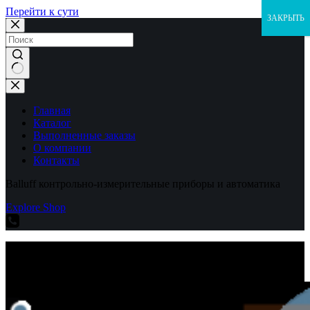
Перейти к сути
ЗАКРЫТЬ
Ничего
не
найдено
Главная
Каталог
Выполненные заказы
О компании
Контакты
Balluff контрольно-измерительные приборы и автоматика
Explore Shop
Balluff контрольно-измерительные приборы и автоматика