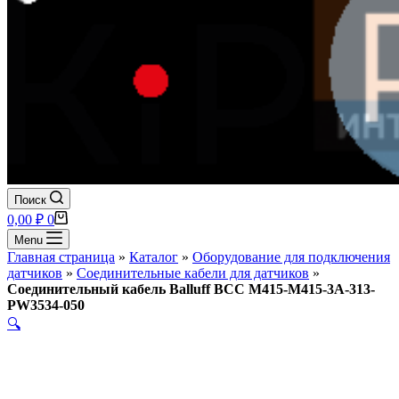
Поиск
Корзина
0,00
₽
0
Menu
Главная страница
»
Каталог
»
Оборудование для подключения
датчиков
»
Соединительные кабели для датчиков
»
Соединительный кабель Balluff BCC M415-M415-3A-313-
PW3534-050
🔍