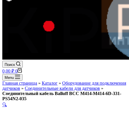
Поиск
Корзина
0,00
₽
0
Menu
Главная страница
»
Каталог
»
Оборудование для подключения
датчиков
»
Соединительные кабели для датчиков
»
Соединительный кабель Balluff BCC M414-M414-6D-331-
PS54N2-035
🔍