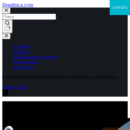
Перейти к сути
ЗАКРЫТЬ
Ничего
не
найдено
Главная
Каталог
Выполненные заказы
О компании
Контакты
Balluff контрольно-измерительные приборы и автоматика
Explore Shop
Balluff контрольно-измерительные приборы и автоматика