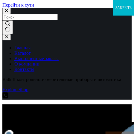
Перейти к сути
ЗАКРЫТЬ
Ничего
не
найдено
Главная
Каталог
Выполненные заказы
О компании
Контакты
Balluff контрольно-измерительные приборы и автоматика
Explore Shop
Balluff контрольно-измерительные приборы и автоматика