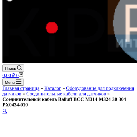
Поиск
Корзина
0,00
₽
0
Menu
Главная страница
»
Каталог
»
Оборудование для подключения
датчиков
»
Соединительные кабели для датчиков
»
Соединительный кабель Balluff BCC M314-M324-30-304-
PX0434-010
🔍