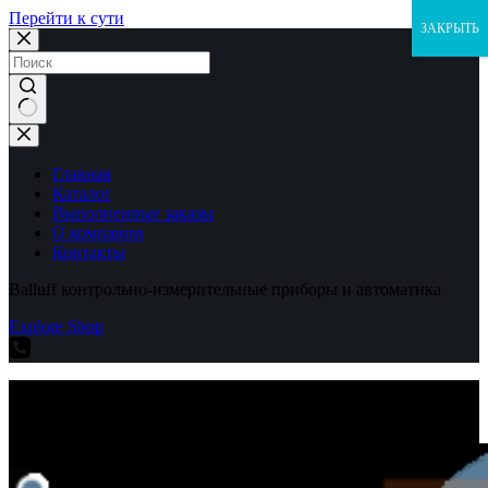
Перейти к сути
ЗАКРЫТЬ
Ничего
не
найдено
Главная
Каталог
Выполненные заказы
О компании
Контакты
Balluff контрольно-измерительные приборы и автоматика
Explore Shop
Balluff контрольно-измерительные приборы и автоматика