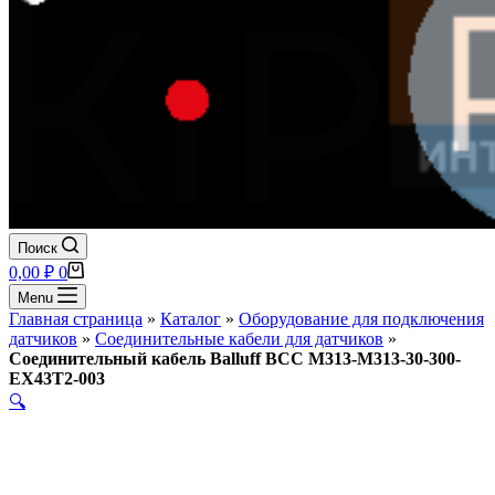
Поиск
Корзина
0,00
₽
0
Menu
Главная страница
»
Каталог
»
Оборудование для подключения
датчиков
»
Соединительные кабели для датчиков
»
Соединительный кабель Balluff BCC M313-M313-30-300-
EX43T2-003
🔍