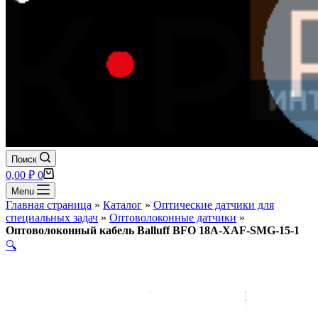
Поиск
Корзина
0,00
₽
0
Menu
Главная страница
»
Каталог
»
Оптические датчики для
специальных задач
»
Оптоволоконные датчики
»
Оптоволоконный кабель Balluff BFO 18A-XAF-SMG-15-1
🔍