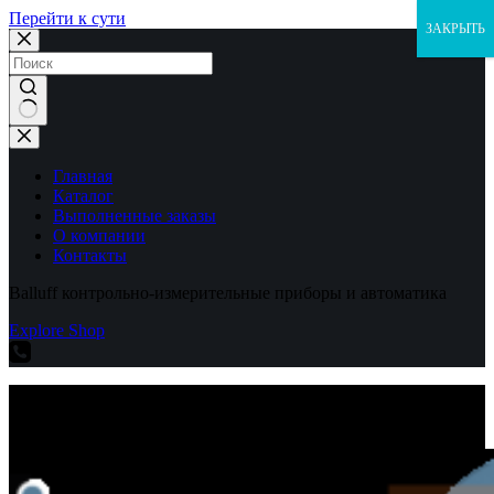
Перейти к сути
ЗАКРЫТЬ
Ничего
не
найдено
Главная
Каталог
Выполненные заказы
О компании
Контакты
Balluff контрольно-измерительные приборы и автоматика
Explore Shop
Balluff контрольно-измерительные приборы и автоматика