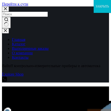
Перейти к сути
ЗАКРЫТЬ
Ничего
не
найдено
Главная
Каталог
Выполненные заказы
О компании
Контакты
Balluff контрольно-измерительные приборы и автоматика
Explore Shop
Balluff контрольно-измерительные приборы и автоматика