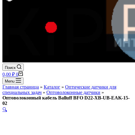
Поиск
Корзина
0,00
₽
0
Menu
Главная страница
»
Каталог
»
Оптические датчики для
специальных задач
»
Оптоволоконные датчики
»
Оптоволоконный кабель Balluff BFO D22-XB-UB-EAK-15-
02
🔍