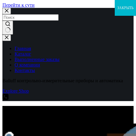
Перейти к сути
ЗАКРЫТЬ
Ничего
не
найдено
Главная
Каталог
Выполненные заказы
О компании
Контакты
Balluff контрольно-измерительные приборы и автоматика
Explore Shop
Balluff контрольно-измерительные приборы и автоматика