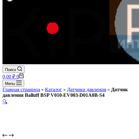
Поиск
Корзина
0,00
₽
0
Menu
Главная страница
»
Каталог
»
Датчики давления
»
Датчик
давления Balluff BSP V010-EV003-D01A0B-S4
🔍