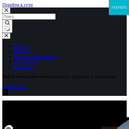
Перейти к сути
ЗАКРЫТЬ
Ничего
не
найдено
Главная
Каталог
Выполненные заказы
О компании
Контакты
Balluff контрольно-измерительные приборы и автоматика
Explore Shop
Balluff контрольно-измерительные приборы и автоматика