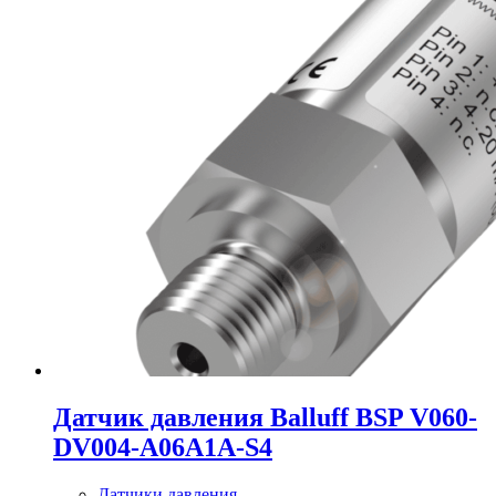
Датчик давления Balluff BSP V060-
DV004-A06A1A-S4
Датчики давления