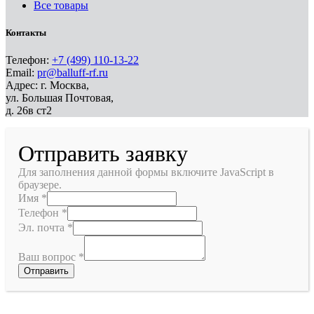
Все товары
Контакты
Телефон:
+7 (499) 110-13-22
Email:
pr@balluff-rf.ru
Адрес: г. Москва,
ул. Большая Почтовая,
д. 26в ст2
Отправить заявку
Для заполнения данной формы включите JavaScript в
браузере.
Имя
*
Телефон
*
Эл. почта
*
Ваш вопрос
*
Отправить