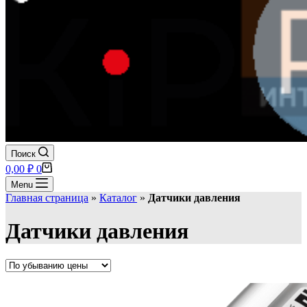
Поиск
Корзина
0,00
₽
0
Menu
Главная страница
»
Каталог
»
Датчики давления
Датчики давления