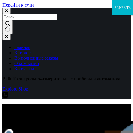
Перейти к сути
ЗАКРЫТЬ
Ничего
не
найдено
Главная
Каталог
Выполненные заказы
О компании
Контакты
Balluff контрольно-измерительные приборы и автоматика
Explore Shop
Balluff контрольно-измерительные приборы и автоматика