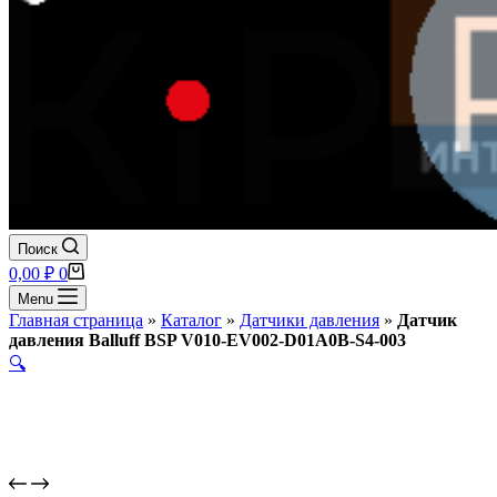
Поиск
Корзина
0,00
₽
0
Menu
Главная страница
»
Каталог
»
Датчики давления
»
Датчик
давления Balluff BSP V010-EV002-D01A0B-S4-003
🔍