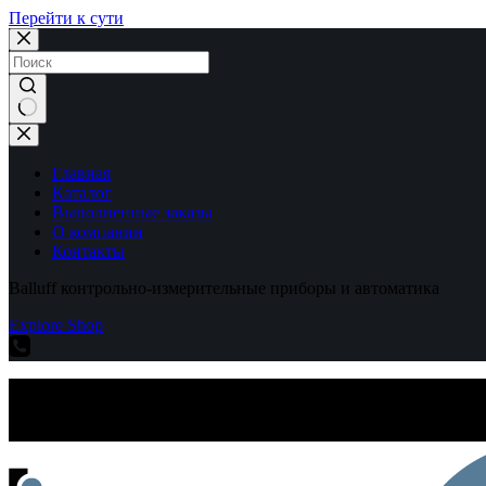
Перейти к сути
Ничего
не
найдено
Главная
Каталог
Выполненные заказы
О компании
Контакты
Balluff контрольно-измерительные приборы и автоматика
Explore Shop
Balluff контрольно-измерительные приборы и автоматика