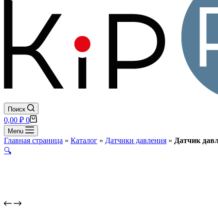
Поиск
Корзина
0,00
₽
0
Menu
Главная страница
»
Каталог
»
Датчики давления
»
Датчик давл
🔍