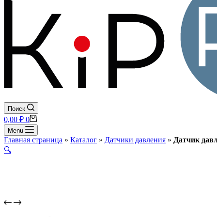
Поиск
Корзина
0,00
₽
0
Menu
Главная страница
»
Каталог
»
Датчики давления
»
Датчик давл
🔍