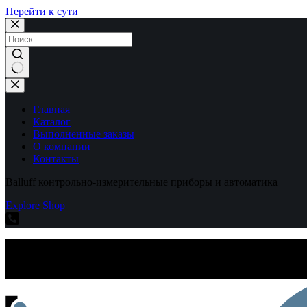
Перейти к сути
Ничего
не
найдено
Главная
Каталог
Выполненные заказы
О компании
Контакты
Balluff контрольно-измерительные приборы и автоматика
Explore Shop
Balluff контрольно-измерительные приборы и автоматика