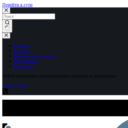
Перейти к сути
Ничего
не
найдено
Главная
Каталог
Выполненные заказы
О компании
Контакты
Balluff контрольно-измерительные приборы и автоматика
Explore Shop
Balluff контрольно-измерительные приборы и автоматика