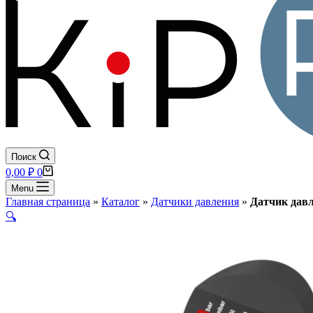
Поиск
Корзина
0,00
₽
0
Menu
Главная страница
»
Каталог
»
Датчики давления
»
Датчик давл
🔍