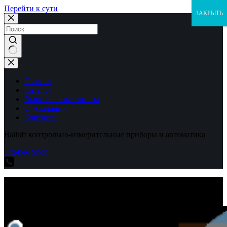
Перейти к сути
ЗАКРЫТЬ
Ничего
не
найдено
Главная
Каталог
Выполненные заказы
О компании
Контакты
Balluff контрольно-измерительные приборы и автоматика
Explore Shop
Balluff контрольно-измерительные приборы и автоматика