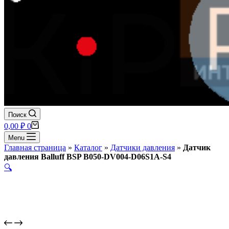
Поиск
Корзина
0,00
₽
0
Menu
Главная страница
»
Каталог
»
Датчики давления
»
Датчик
давления Balluff BSP B050-DV004-D06S1A-S4
🔍