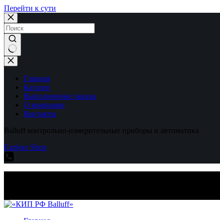
Перейти к сути
Ничего
не
найдено
Главная
Каталог
Выполненные заказы
О компании
Контакты
Balluff контрольно-измерительные приборы и автоматика
Explore Shop
Balluff контрольно-измерительные приборы и автоматика