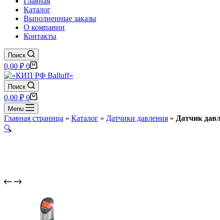
Главная
Каталог
Выполненные заказы
О компании
Контакты
Поиск
Корзина
0,00
₽
0
Поиск
Корзина
0,00
₽
0
Menu
Главная страница
»
Каталог
»
Датчики давления
»
Датчик давл
🔍