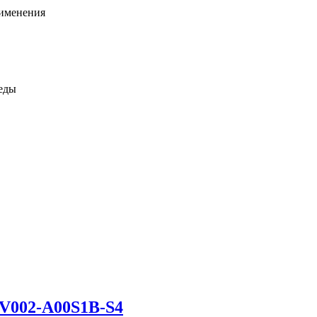
именения
еды
EV002-A00S1B-S4