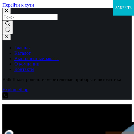
Перейти к сути
ЗАКРЫТЬ
Ничего
не
найдено
Главная
Каталог
Выполненные заказы
О компании
Контакты
Balluff контрольно-измерительные приборы и автоматика
Explore Shop
Balluff контрольно-измерительные приборы и автоматика