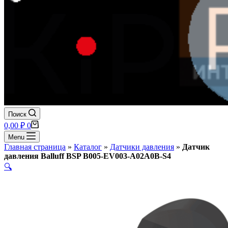
Поиск
Корзина
0,00
₽
0
Menu
Главная страница
»
Каталог
»
Датчики давления
»
Датчик
давления Balluff BSP B005-EV003-A02A0B-S4
🔍