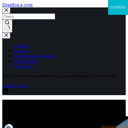
Перейти к сути
ЗАКРЫТЬ
Ничего
не
найдено
Главная
Каталог
Выполненные заказы
О компании
Контакты
Balluff контрольно-измерительные приборы и автоматика
Explore Shop
Balluff контрольно-измерительные приборы и автоматика