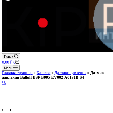
Поиск
Корзина
0,00
₽
0
Menu
Главная страница
»
Каталог
»
Датчики давления
»
Датчик
давления Balluff BSP B005-EV002-A01S1B-S4
🔍