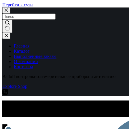
Перейти к сути
Ничего
не
найдено
Главная
Каталог
Выполненные заказы
О компании
Контакты
Balluff контрольно-измерительные приборы и автоматика
Explore Shop
Balluff контрольно-измерительные приборы и автоматика