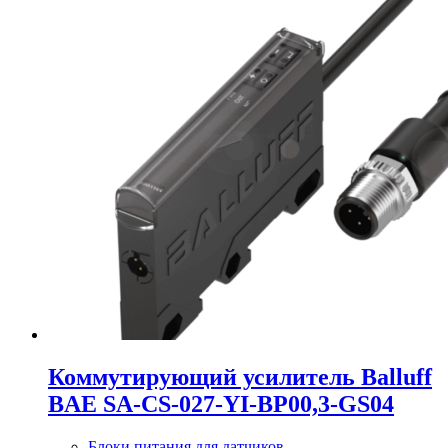
Коммутирующий усилитель Balluff
BAE SA-CS-027-YI-BP00,3-GS04
Блоки питания для датчиков