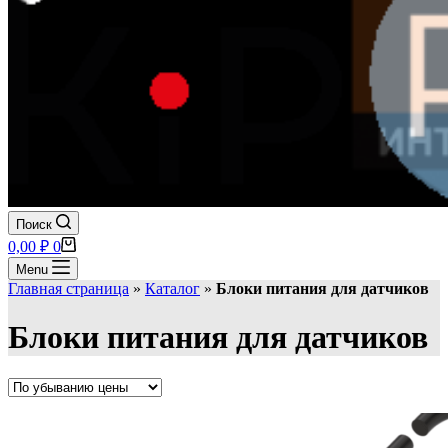
Поиск
Корзина
0,00
₽
0
Menu
Главная страница
»
Каталог
»
Блоки питания для датчиков
Блоки питания для датчиков