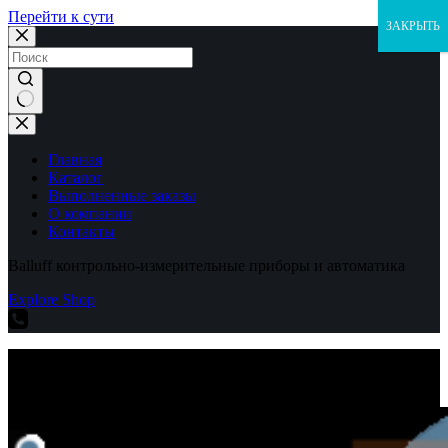
Перейти к сути
ЗАКРЫТЬ
Ничего
не
найдено
Главная
Каталог
Выполненные заказы
О компании
Контакты
Balluff контрольно-измерительные приборы и автоматика
Explore Shop
Balluff контрольно-измерительные приборы и автоматика