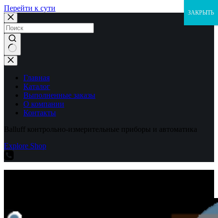
Перейти к сути
ЗАКРЫТЬ
Ничего
не
найдено
Главная
Каталог
Выполненные заказы
О компании
Контакты
Balluff контрольно-измерительные приборы и автоматика
Explore Shop
Balluff контрольно-измерительные приборы и автоматика