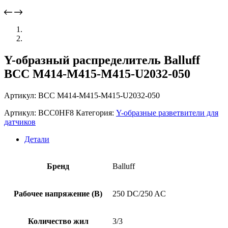
Y-образный распределитель Balluff
BCC M414-M415-M415-U2032-050
Артикул: BCC M414-M415-M415-U2032-050
Артикул:
BCC0HF8
Категория:
Y-образные разветвители для
датчиков
Детали
Бренд
Balluff
Рабочее напряжение (В)
250 DC/250 AC
Количество жил
3/3