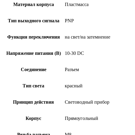
P-
Материал корпуса
Пластмасса
S75
Тип выходного сигнала
PNP
Функция переключения
на свет/на затемнение
Напряжение питания (В)
10-30 DC
Соединение
Разъем
Тип света
красный
Принцип действия
Световодный прибор
Корпус
Прямоугольный
Резьба разъема
M8