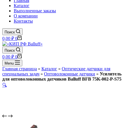
Главная
Каталог
Выполненные заказы
О компании
Контакты
Поиск
Корзина
0,00
₽
0
Поиск
Корзина
0,00
₽
0
Menu
Главная страница
»
Каталог
»
Оптические датчики для
специальных задач
»
Оптоволоконные датчики
»
Усилитель
для оптоволоконных датчиков Balluff BFB 75K-002-P-S75
🔍