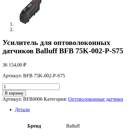
Усилитель для оптоволоконных
датчиков Balluff BFB 75K-002-P-S75
36 154,00
₽
Артикул: BFB 75K-002-P-S75
Количество
товара
В корзину
Усилитель
Артикул:
BFB0006
Категория:
Оптоволоконные датчики
для
оптоволоконных
Детали
датчиков
Balluff
BFB
Бренд
Balluff
75K-
002-