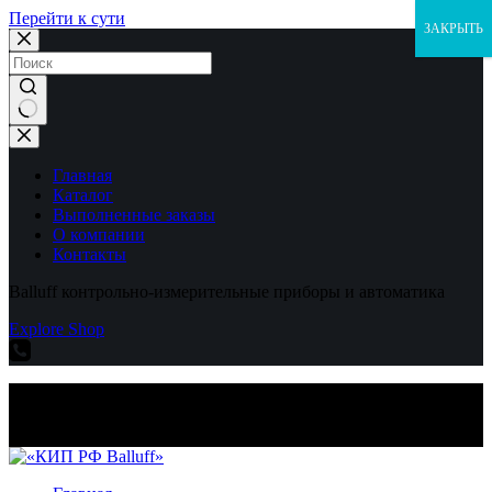
Перейти к сути
ЗАКРЫТЬ
Ничего
не
найдено
Главная
Каталог
Выполненные заказы
О компании
Контакты
Balluff контрольно-измерительные приборы и автоматика
Explore Shop
Balluff контрольно-измерительные приборы и автоматика