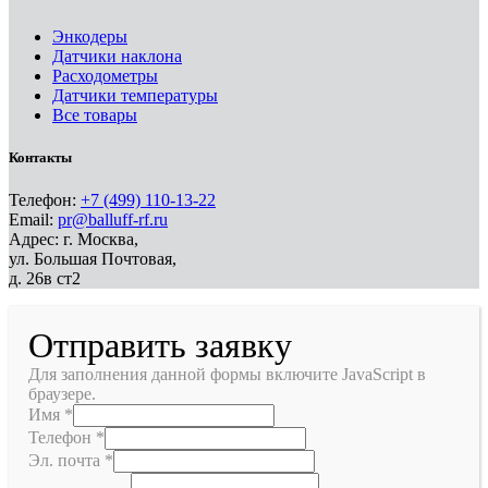
Энкодеры
Датчики наклона
Расходометры
Датчики температуры
Все товары
Контакты
Телефон:
+7 (499) 110-13-22
Email:
pr@balluff-rf.ru
Адрес: г. Москва,
ул. Большая Почтовая,
д. 26в ст2
Отправить заявку
Для заполнения данной формы включите JavaScript в
браузере.
Имя
*
Телефон
*
Эл. почта
*