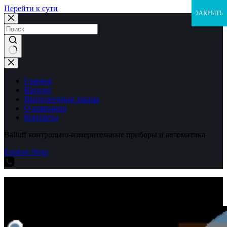
Перейти к сути
ЗАКРЫТЬ
Ничего
не
найдено
Главная
Каталог
Выполненные заказы
О компании
Контакты
Balluff контрольно-измерительные приборы и автоматика
Explore Shop
Balluff контрольно-измерительные приборы и автоматика