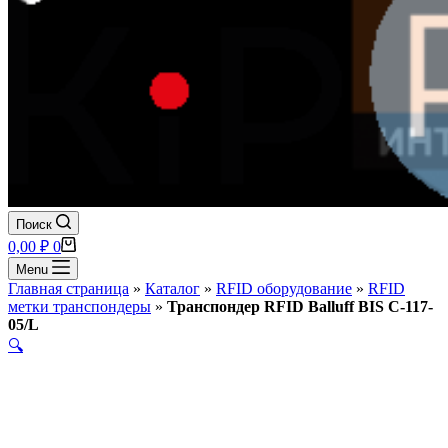
Поиск
Корзина
0,00
₽
0
Menu
Главная страница
»
Каталог
»
RFID оборудование
»
RFID
метки транспондеры
»
Транспондер RFID Balluff BIS C-117-
05/L
🔍