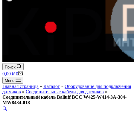
Поиск
Корзина
0,00
₽
0
Menu
Главная страница
»
Каталог
»
Оборудование для подключения
датчиков
»
Соединительные кабели для датчиков
»
Соединительный кабель Balluff BCC W425-W414-3A-304-
MW8434-018
🔍