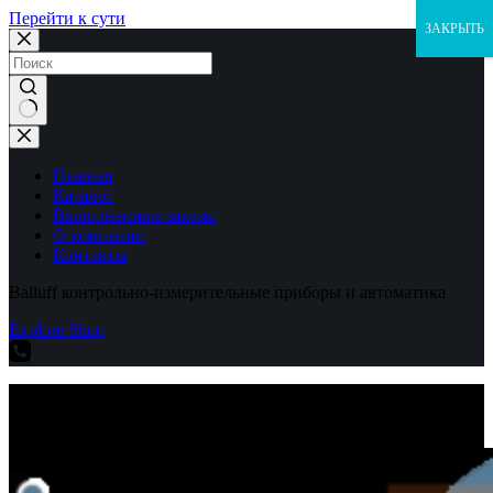
Перейти к сути
ЗАКРЫТЬ
Ничего
не
найдено
Главная
Каталог
Выполненные заказы
О компании
Контакты
Balluff контрольно-измерительные приборы и автоматика
Explore Shop
Balluff контрольно-измерительные приборы и автоматика