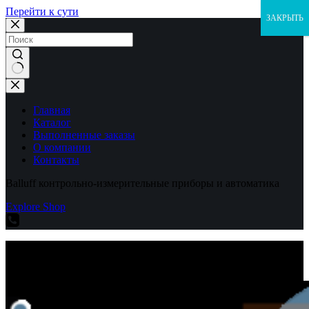
Перейти к сути
ЗАКРЫТЬ
Ничего
не
найдено
Главная
Каталог
Выполненные заказы
О компании
Контакты
Balluff контрольно-измерительные приборы и автоматика
Explore Shop
Balluff контрольно-измерительные приборы и автоматика