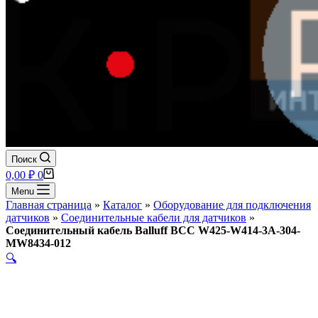
Поиск
Корзина
0,00
₽
0
Menu
Главная страница
»
Каталог
»
Оборудование для подключения
датчиков
»
Соединительные кабели для датчиков
»
Соединительный кабель Balluff BCC W425-W414-3A-304-
MW8434-012
🔍