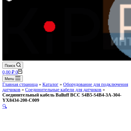
Поиск
Корзина
0,00
₽
0
Menu
Главная страница
»
Каталог
»
Оборудование для подключения
датчиков
»
Соединительные кабели для датчиков
»
Соединительный кабель Balluff BCC S4B5-S4B4-3A-304-
YX8434-200-C009
🔍