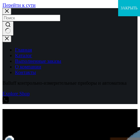
Перейти к сути
ЗАКРЫТЬ
Ничего
не
найдено
Главная
Каталог
Выполненные заказы
О компании
Контакты
Balluff контрольно-измерительные приборы и автоматика
Explore Shop
Balluff контрольно-измерительные приборы и автоматика