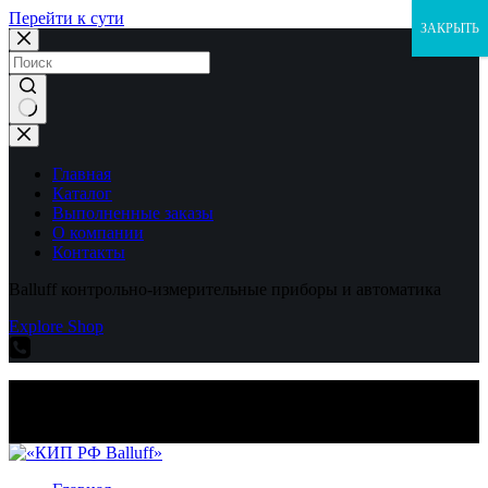
Перейти к сути
ЗАКРЫТЬ
Ничего
не
найдено
Главная
Каталог
Выполненные заказы
О компании
Контакты
Balluff контрольно-измерительные приборы и автоматика
Explore Shop
Balluff контрольно-измерительные приборы и автоматика