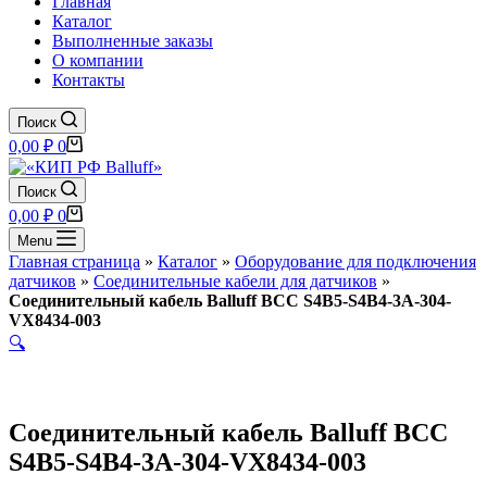
Главная
Каталог
Выполненные заказы
О компании
Контакты
Поиск
Корзина
0,00
₽
0
Поиск
Корзина
0,00
₽
0
Menu
Главная страница
»
Каталог
»
Оборудование для подключения
датчиков
»
Соединительные кабели для датчиков
»
Соединительный кабель Balluff BCC S4B5-S4B4-3A-304-
VX8434-003
🔍
Соединительный кабель Balluff BCC
S4B5-S4B4-3A-304-VX8434-003