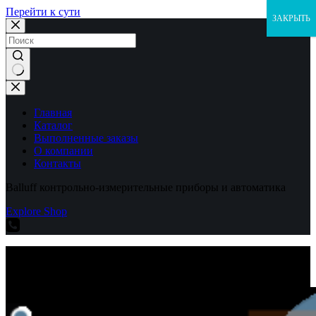
Перейти к сути
ЗАКРЫТЬ
Ничего
не
найдено
Главная
Каталог
Выполненные заказы
О компании
Контакты
Balluff контрольно-измерительные приборы и автоматика
Explore Shop
Balluff контрольно-измерительные приборы и автоматика