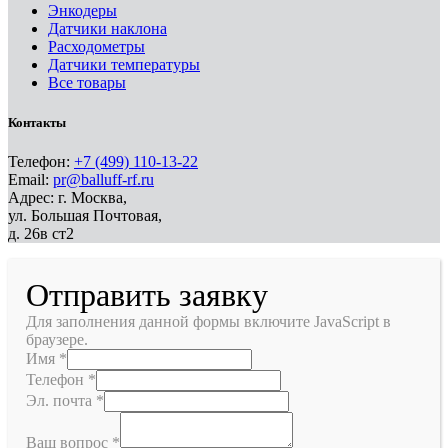
Энкодеры
Датчики наклона
Расходометры
Датчики температуры
Все товары
Контакты
Телефон:
+7 (499) 110-13-22
Email:
pr@balluff-rf.ru
Адрес: г. Москва,
ул. Большая Почтовая,
д. 26в ст2
Отправить заявку
Для заполнения данной формы включите JavaScript в
браузере.
Имя
*
Телефон
*
Эл. почта
*
Ваш вопрос
*