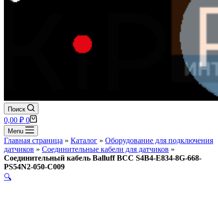
Поиск
Корзина
0,00
₽
0
Menu
Главная страница
»
Каталог
»
Оборудование для подключения
датчиков
»
Соединительные кабели для датчиков
»
Соединительный кабель Balluff BCC S4B4-E834-8G-668-
PS54N2-050-C009
🔍