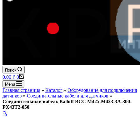
Поиск
Корзина
0,00
₽
0
Menu
Главная страница
»
Каталог
»
Оборудование для подключения
датчиков
»
Соединительные кабели для датчиков
»
Соединительный кабель Balluff BCC M425-M423-3A-300-
PX43T2-050
🔍