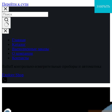
Перейти к сути
ЗАКРЫТЬ
Ничего
не
найдено
Главная
Каталог
Выполненные заказы
О компании
Контакты
Balluff контрольно-измерительные приборы и автоматика
Explore Shop
Balluff контрольно-измерительные приборы и автоматика