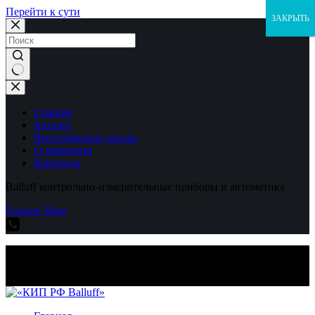
Перейти к сути
ЗАКРЫТЬ
Ничего
не
найдено
Главная
Каталог
Выполненные заказы
О компании
Контакты
Balluff контрольно-измерительные приборы и автоматика
Explore Shop
Balluff контрольно-измерительные приборы и автоматика