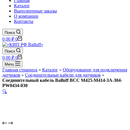
Главная
Каталог
Выполненные заказы
О компании
Контакты
Поиск
Корзина
0,00
₽
0
Поиск
Корзина
0,00
₽
0
Menu
Главная страница
»
Каталог
»
Оборудование для подключения
датчиков
»
Соединительные кабели для датчиков
»
Соединительный кабель Balluff BCC M425-M414-3A-304-
PW0434-030
🔍