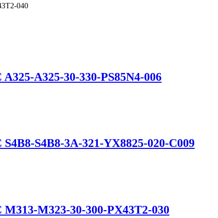
3T2-040
 A325-A325-30-330-PS85N4-006
 S4B8-S4B8-3A-321-YX8825-020-C009
C M313-M323-30-300-PX43T2-030