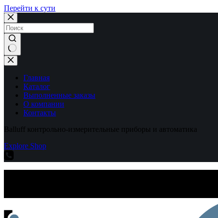
Перейти к сути
Ничего
не
найдено
Главная
Каталог
Выполненные заказы
О компании
Контакты
Balluff контрольно-измерительные приборы и автоматика
Explore Shop
Balluff контрольно-измерительные приборы и автоматика