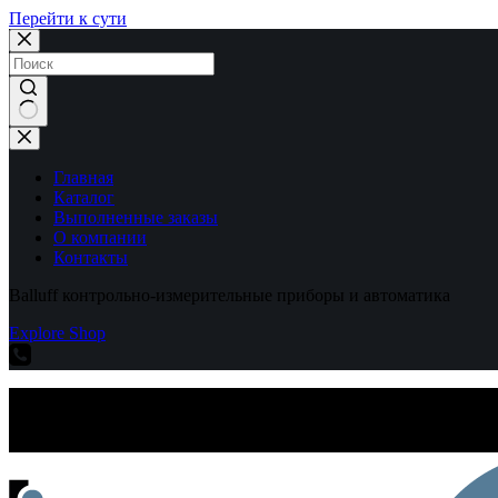
Перейти к сути
Ничего
не
найдено
Главная
Каталог
Выполненные заказы
О компании
Контакты
Balluff контрольно-измерительные приборы и автоматика
Explore Shop
Balluff контрольно-измерительные приборы и автоматика