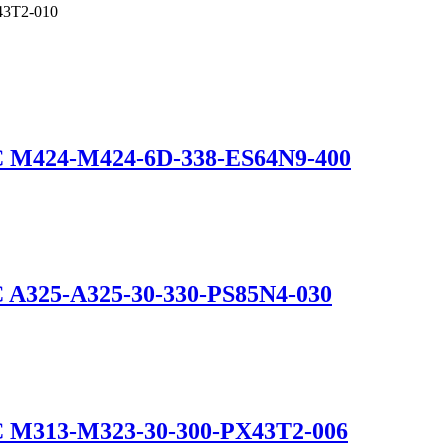
3T2-010
C M424-M424-6D-338-ES64N9-400
 A325-A325-30-330-PS85N4-030
C M313-M323-30-300-PX43T2-006