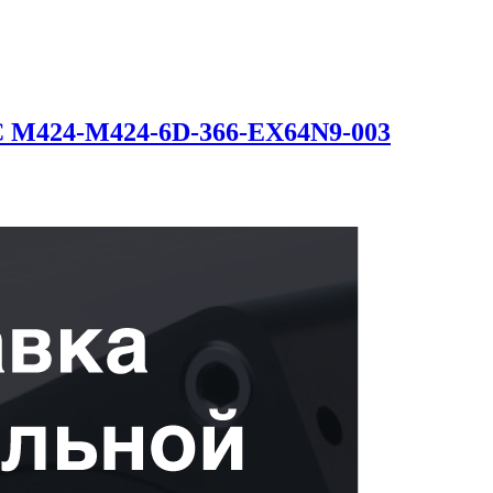
C M424-M424-6D-366-EX64N9-003