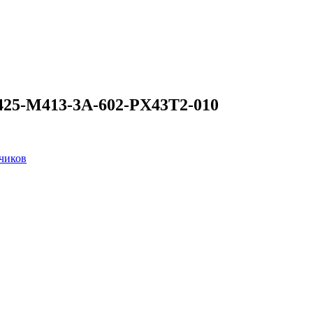
425-M413-3A-602-PX43T2-010
чиков