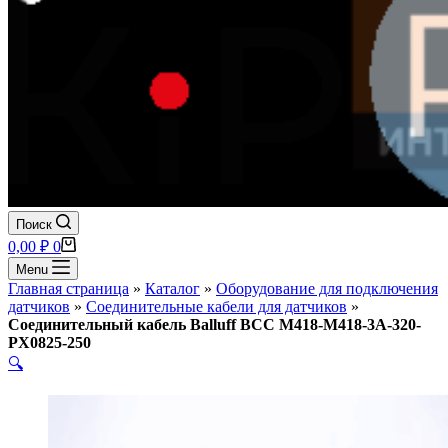
Поиск
Корзина
0,00
₽
0
Menu
Главная страница
»
Каталог
»
Оборудование для подключения
датчиков
»
Соединительные кабели для датчиков
»
Соединительный кабель Balluff BCC M418-M418-3A-320-
PX0825-250
🔍