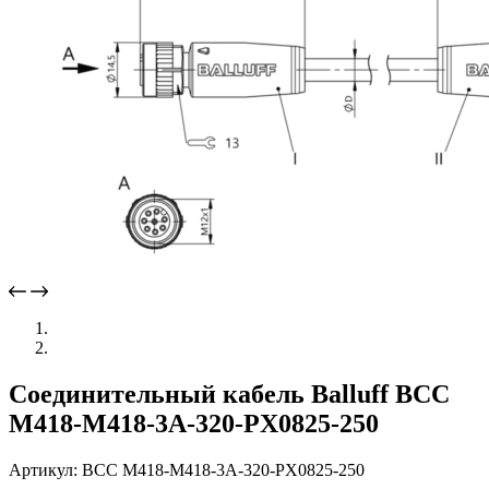
Соединительный кабель Balluff BCC
M418-M418-3A-320-PX0825-250
Артикул: BCC M418-M418-3A-320-PX0825-250