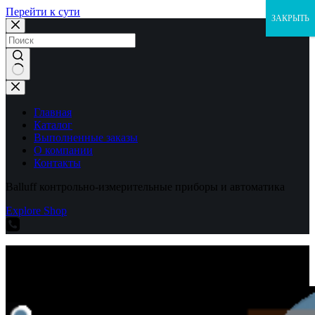
Перейти к сути
ЗАКРЫТЬ
Ничего
не
найдено
Главная
Каталог
Выполненные заказы
О компании
Контакты
Balluff контрольно-измерительные приборы и автоматика
Explore Shop
Balluff контрольно-измерительные приборы и автоматика