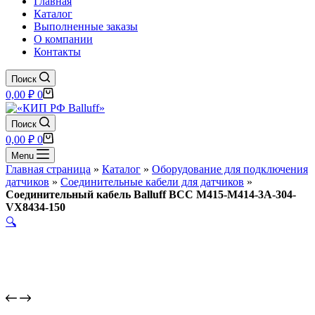
Главная
Каталог
Выполненные заказы
О компании
Контакты
Поиск
Корзина
0,00
₽
0
Поиск
Корзина
0,00
₽
0
Menu
Главная страница
»
Каталог
»
Оборудование для подключения
датчиков
»
Соединительные кабели для датчиков
»
Соединительный кабель Balluff BCC M415-M414-3A-304-
VX8434-150
🔍