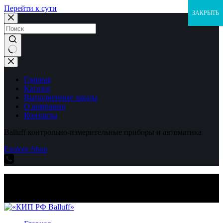
Перейти к сути
ЗАКРЫТЬ
Ничего
не
найдено
Главная
Каталог
Выполненные заказы
О компании
Контакты
Balluff контрольно-измерительные приборы и автоматика
Explore Shop
Balluff контрольно-измерительные приборы и автоматика