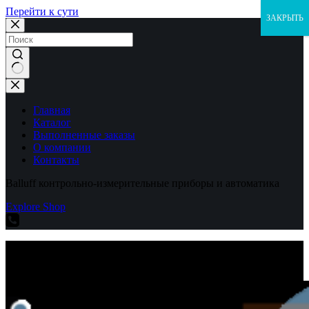
Перейти к сути
ЗАКРЫТЬ
Ничего
не
найдено
Главная
Каталог
Выполненные заказы
О компании
Контакты
Balluff контрольно-измерительные приборы и автоматика
Explore Shop
Balluff контрольно-измерительные приборы и автоматика