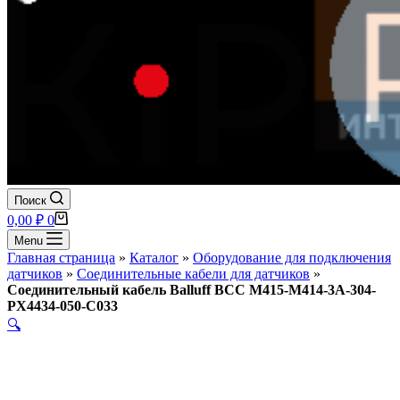
Поиск
Корзина
0,00
₽
0
Menu
Главная страница
»
Каталог
»
Оборудование для подключения
датчиков
»
Соединительные кабели для датчиков
»
Соединительный кабель Balluff BCC M415-M414-3A-304-
PX4434-050-C033
🔍