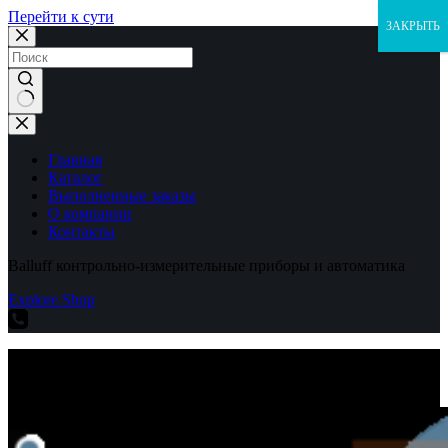
Перейти к сути
ЗАКРЫТЬ
Ничего
не
найдено
Главная
Каталог
Выполненные заказы
О компании
Контакты
Balluff контрольно-измерительные приборы и автоматика
Explore Shop
Balluff контрольно-измерительные приборы и автоматика