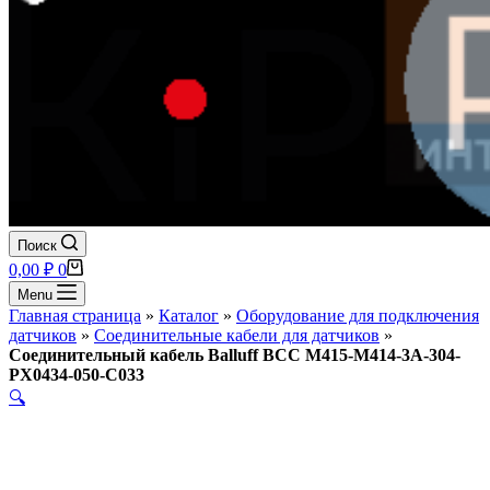
Поиск
Корзина
0,00
₽
0
Menu
Главная страница
»
Каталог
»
Оборудование для подключения
датчиков
»
Соединительные кабели для датчиков
»
Соединительный кабель Balluff BCC M415-M414-3A-304-
PX0434-050-C033
🔍