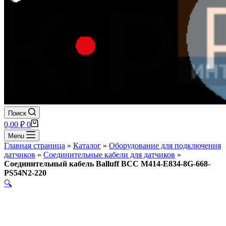
Поиск
Корзина
0,00
₽
0
Menu
Главная страница
»
Каталог
»
Оборудование для подключения
датчиков
»
Соединительные кабели для датчиков
»
Соединительный кабель Balluff BCC M414-E834-8G-668-
PS54N2-220
🔍