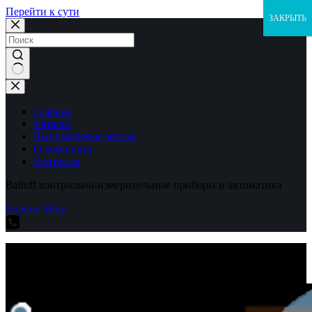
Перейти к сути
ЗАКРЫТЬ
Ничего
не
найдено
Главная
Каталог
Выполненные заказы
О компании
Контакты
Balluff контрольно-измерительные приборы и автоматика
Explore Shop
Balluff контрольно-измерительные приборы и автоматика