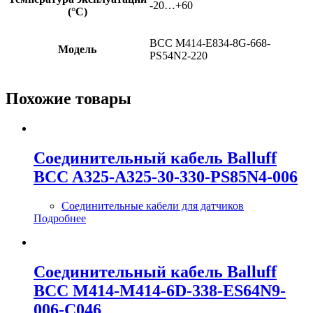
-20…+60
(°C)
BCC M414-E834-8G-668-
Модель
PS54N2-220
Похожие товары
Соединительный кабель Balluff
BCC A325-A325-30-330-PS85N4-006
Соединительные кабели для датчиков
Подробнее
Соединительный кабель Balluff
BCC M414-M414-6D-338-ES64N9-
006-C046