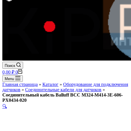
Поиск
Корзина
0,00
₽
0
Menu
Главная страница
»
Каталог
»
Оборудование для подключения
датчиков
»
Соединительные кабели для датчиков
»
Соединительный кабель Balluff BCC M324-M414-3E-606-
PX0434-020
🔍