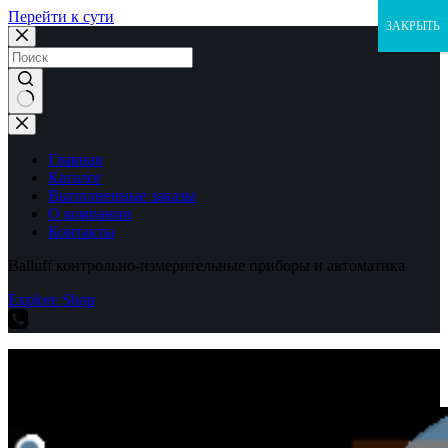
Перейти к сути
ЗАКРЫТЬ
Ничего
не
найдено
Главная
Каталог
Выполненные заказы
О компании
Контакты
Balluff контрольно-измерительные приборы и автоматика
Explore Shop
Balluff контрольно-измерительные приборы и автоматика