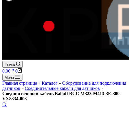
Поиск
Корзина
0,00
₽
0
Menu
Главная страница
»
Каталог
»
Оборудование для подключения
датчиков
»
Соединительные кабели для датчиков
»
Соединительный кабель Balluff BCC M323-M413-3E-300-
VX8334-003
🔍