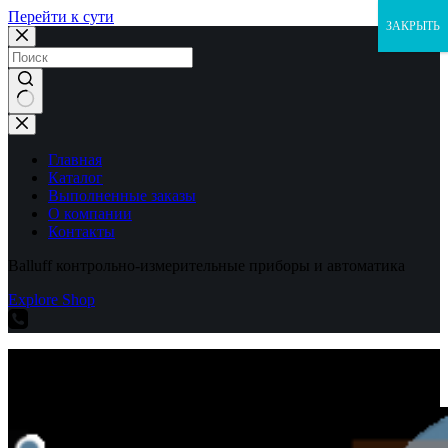
Перейти к сути
ЗАКРЫТЬ
Ничего
не
найдено
Главная
Каталог
Выполненные заказы
О компании
Контакты
Balluff контрольно-измерительные приборы и автоматика
Explore Shop
Balluff контрольно-измерительные приборы и автоматика