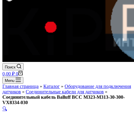
Поиск
Корзина
0,00
₽
0
Menu
Главная страница
»
Каталог
»
Оборудование для подключения
датчиков
»
Соединительные кабели для датчиков
»
Соединительный кабель Balluff BCC M323-M313-30-300-
VX8334-030
🔍