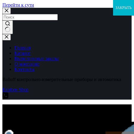
Перейти к сути
ЗАКРЫТЬ
Ничего
не
найдено
Главная
Каталог
Выполненные заказы
О компании
Контакты
Balluff контрольно-измерительные приборы и автоматика
Explore Shop
Balluff контрольно-измерительные приборы и автоматика