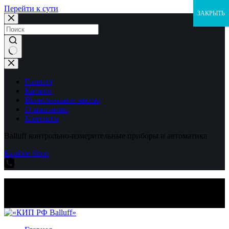
Перейти к сути
ЗАКРЫТЬ
Ничего
не
найдено
Главная
Каталог
Выполненные заказы
О компании
Контакты
Balluff контрольно-измерительные приборы и автоматика
Explore Shop
Balluff контрольно-измерительные приборы и автоматика