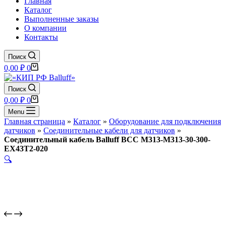
Главная
Каталог
Выполненные заказы
О компании
Контакты
Поиск
Корзина
0,00
₽
0
Поиск
Корзина
0,00
₽
0
Menu
Главная страница
»
Каталог
»
Оборудование для подключения
датчиков
»
Соединительные кабели для датчиков
»
Соединительный кабель Balluff BCC M313-M313-30-300-
EX43T2-020
🔍