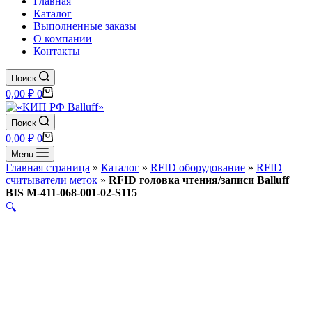
Главная
Каталог
Выполненные заказы
О компании
Контакты
Поиск
Корзина
0,00
₽
0
Поиск
Корзина
0,00
₽
0
Menu
Главная страница
»
Каталог
»
RFID оборудование
»
RFID
считыватели меток
»
RFID головка чтения/записи Balluff
BIS M-411-068-001-02-S115
🔍