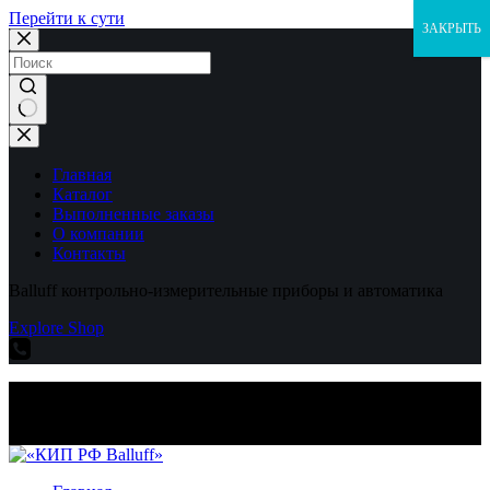
Перейти к сути
ЗАКРЫТЬ
Ничего
не
найдено
Главная
Каталог
Выполненные заказы
О компании
Контакты
Balluff контрольно-измерительные приборы и автоматика
Explore Shop
Balluff контрольно-измерительные приборы и автоматика