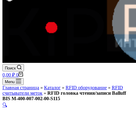
Поиск
Корзина
0,00
₽
0
Menu
Главная страница
»
Каталог
»
RFID оборудование
»
RFID
считыватели меток
»
RFID головка чтения/записи Balluff
BIS M-400-007-002-00-S115
🔍