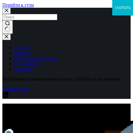
Перейти к сути
ЗАКРЫТЬ
Ничего
не
найдено
Главная
Каталог
Выполненные заказы
О компании
Контакты
Balluff контрольно-измерительные приборы и автоматика
Explore Shop
Balluff контрольно-измерительные приборы и автоматика