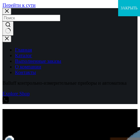
Перейти к сути
ЗАКРЫТЬ
Ничего
не
найдено
Главная
Каталог
Выполненные заказы
О компании
Контакты
Balluff контрольно-измерительные приборы и автоматика
Explore Shop
Balluff контрольно-измерительные приборы и автоматика