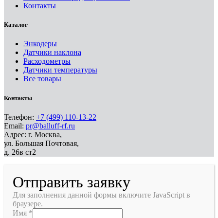
Контакты
Каталог
Энкодеры
Датчики наклона
Расходометры
Датчики температуры
Все товары
Контакты
Телефон:
+7 (499) 110-13-22
Email:
pr@balluff-rf.ru
Адрес: г. Москва,
ул. Большая Почтовая,
д. 26в ст2
Отправить заявку
Для заполнения данной формы включите JavaScript в
браузере.
Имя
*