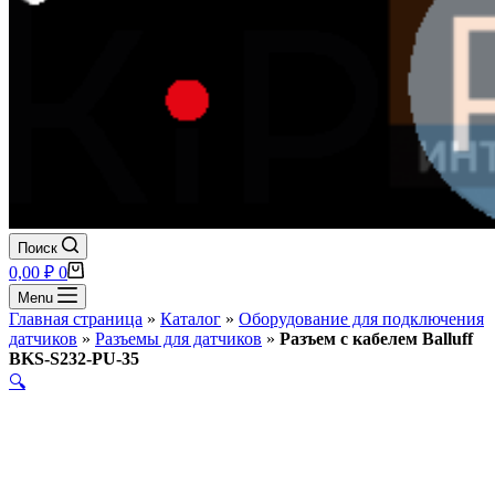
Поиск
Корзина
0,00
₽
0
Menu
Главная страница
»
Каталог
»
Оборудование для подключения
датчиков
»
Разъемы для датчиков
»
Разъем с кабелем Balluff
BKS-S232-PU-35
🔍