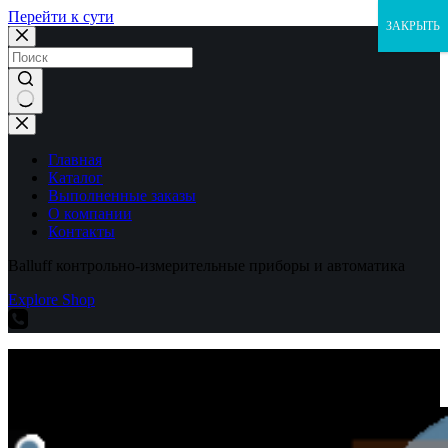
Перейти к сути
ЗАКРЫТЬ
Ничего
не
найдено
Главная
Каталог
Выполненные заказы
О компании
Контакты
Balluff контрольно-измерительные приборы и автоматика
Explore Shop
Balluff контрольно-измерительные приборы и автоматика