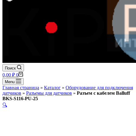
Поиск
Корзина
0,00
₽
0
Menu
Главная страница
»
Каталог
»
Оборудование для подключения
датчиков
»
Разъемы для датчиков
»
Разъем с кабелем Balluff
BKS-S116-PU-25
🔍