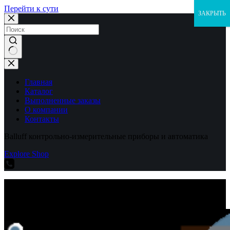
Перейти к сути
ЗАКРЫТЬ
Ничего
не
найдено
Главная
Каталог
Выполненные заказы
О компании
Контакты
Balluff контрольно-измерительные приборы и автоматика
Explore Shop
Balluff контрольно-измерительные приборы и автоматика