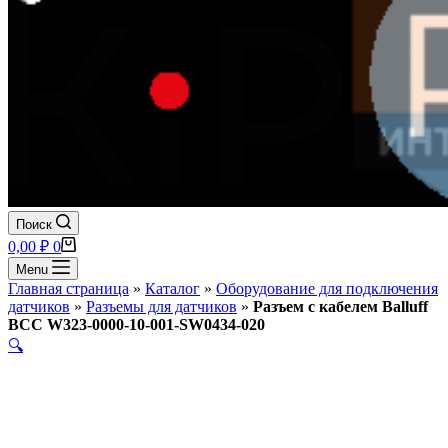
Поиск
Корзина
0,00
₽
0
Menu
Главная страница
»
Каталог
»
Оборудование для подключения
датчиков
»
Разъемы для датчиков
»
Разъем с кабелем Balluff
BCC W323-0000-10-001-SW0434-020
🔍