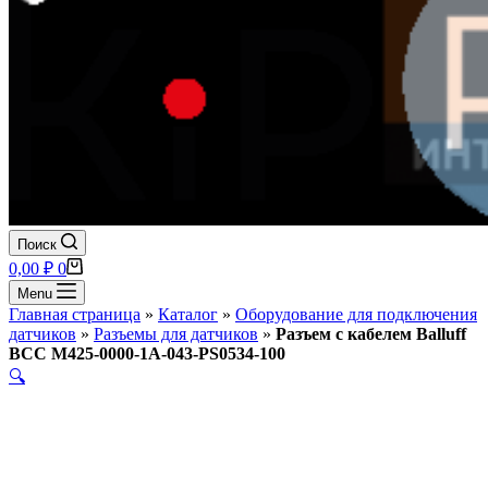
Поиск
Корзина
0,00
₽
0
Menu
Главная страница
»
Каталог
»
Оборудование для подключения
датчиков
»
Разъемы для датчиков
»
Разъем с кабелем Balluff
BCC M425-0000-1A-043-PS0534-100
🔍