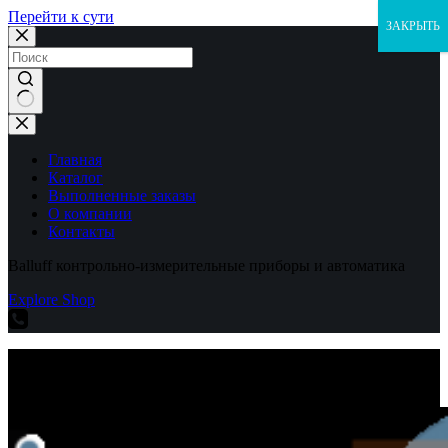
Перейти к сути
ЗАКРЫТЬ
Ничего
не
найдено
Главная
Каталог
Выполненные заказы
О компании
Контакты
Balluff контрольно-измерительные приборы и автоматика
Explore Shop
Balluff контрольно-измерительные приборы и автоматика