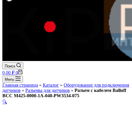
Поиск
Корзина
0,00
₽
0
Menu
Главная страница
»
Каталог
»
Оборудование для подключения
датчиков
»
Разъемы для датчиков
»
Разъем с кабелем Balluff
BCC M425-0000-1A-040-PW3534-075
🔍