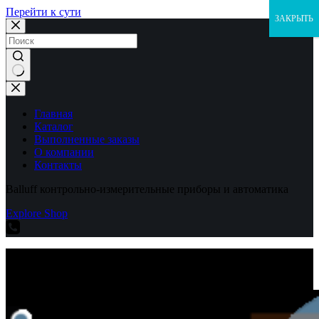
Перейти к сути
ЗАКРЫТЬ
Ничего
не
найдено
Главная
Каталог
Выполненные заказы
О компании
Контакты
Balluff контрольно-измерительные приборы и автоматика
Explore Shop
Balluff контрольно-измерительные приборы и автоматика