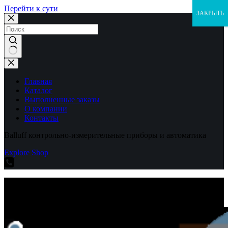
Перейти к сути
ЗАКРЫТЬ
Ничего
не
найдено
Главная
Каталог
Выполненные заказы
О компании
Контакты
Balluff контрольно-измерительные приборы и автоматика
Explore Shop
Balluff контрольно-измерительные приборы и автоматика