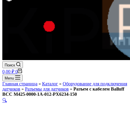
Поиск
Корзина
0,00
₽
0
Menu
Главная страница
»
Каталог
»
Оборудование для подключения
датчиков
»
Разъемы для датчиков
»
Разъем с кабелем Balluff
BCC M425-0000-1A-012-PX6234-150
🔍