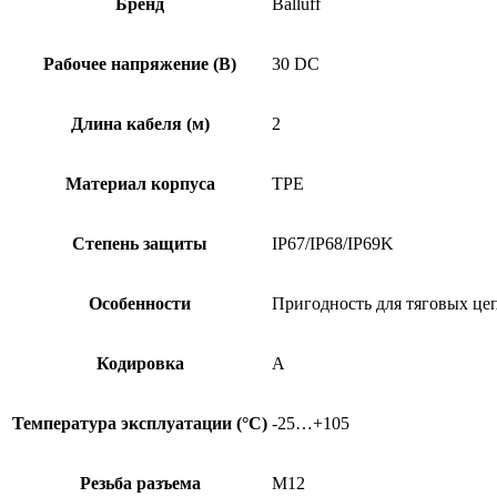
Бренд
Balluff
Рабочее напряжение (В)
30 DC
Длина кабеля (м)
2
Материал корпуса
TPE
Степень защиты
IP67/IP68/IP69K
Особенности
Пригодность для тяговых це
Кодировка
A
Температура эксплуатации (°C)
-25…+105
Резьба разъема
M12