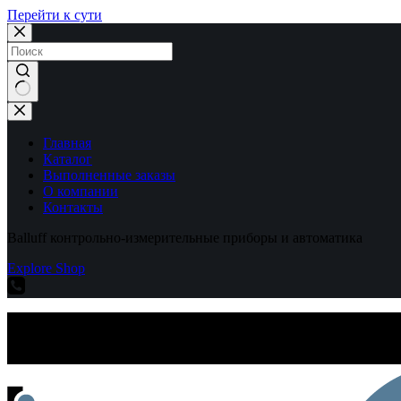
Перейти к сути
Ничего
не
найдено
Главная
Каталог
Выполненные заказы
О компании
Контакты
Balluff контрольно-измерительные приборы и автоматика
Explore Shop
Balluff контрольно-измерительные приборы и автоматика